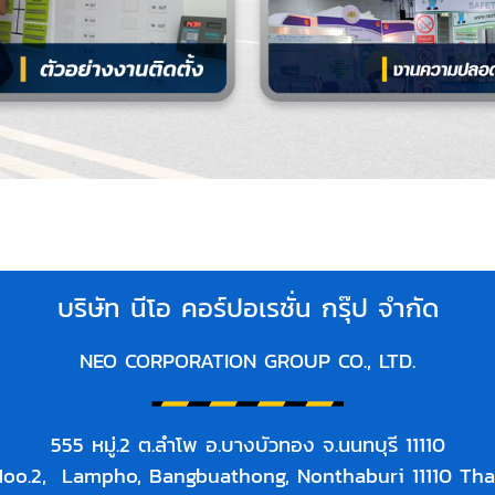
บริษัท นีโอ คอร์ปอเรชั่น กรุ๊ป จำกัด
NEO CORPORATION GROUP CO., LTD.
555 หมู่.2 ต.ลำโพ อ.บางบัวทอง จ.นนทบุรี 11110
oo.2, Lampho, Bangbuathong, Nonthaburi 11110 Th